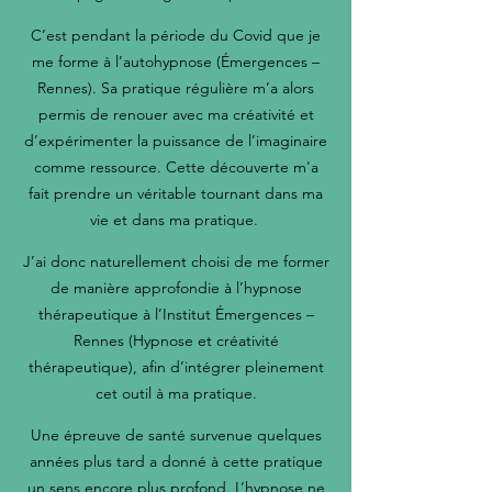
C’est pendant la période du Covid que je
me forme à l’autohypnose (Émergences –
Rennes). Sa pratique régulière m’a alors
permis de renouer avec ma créativité et
d’expérimenter la puissance de l’imaginaire
comme ressource. Cette découverte m'a
fait prendre un véritable tournant dans ma
vie et dans ma pratique.
J’ai donc naturellement choisi de me former
de manière approfondie à l’hypnose
thérapeutique à l’Institut Émergences –
Rennes (Hypnose et créativité
thérapeutique), afin d’intégrer pleinement
cet outil à ma pratique.
Une épreuve de santé survenue quelques
années plus tard a donné à cette pratique
un sens encore plus profond. L’hypnose ne