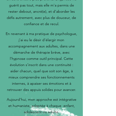
guérit pas tout, mais elle m'a permis de
rester debout, ancré(e), et d’aborder les
défis autrement, avec plus de douceur, de
confiance et de recul.
En revenant à ma pratique de psychologue,
j’ai eu le désir d’élargir mon
accompagnement aux adultes, dans une
démarche de thérapie brève, avec
l’hypnose comme outil principal. Cette
évolution s’inscrit dans une continuité :
aider chacun, quel que soit son âge, à
mieux comprendre ses fonctionnements
internes, à apaiser ses émotions et à
retrouver des appuis solides pour avancer.
Aujourd’hui, mon approche est intégrative
et humaniste, adaptée à chaque enfant,
adolescent ou adulte.