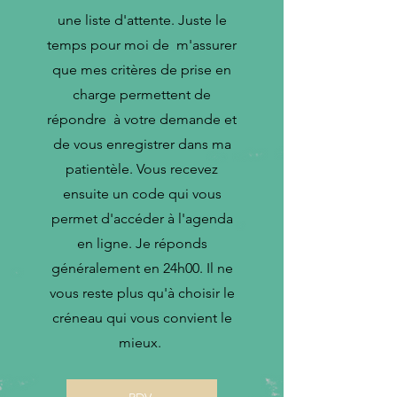
une liste d'attente. Juste le
temps pour moi de m'assurer
que mes critères de prise en
charge permettent de
répondre à votre demande et
de vous enregistrer dans ma
patientèle. Vous recevez
ensuite un code qui vous
permet d'accéder à l'agenda
en ligne. Je réponds
généralement en 24h00. Il ne
vous reste plus qu'à choisir le
créneau qui vous convient le
mieux.