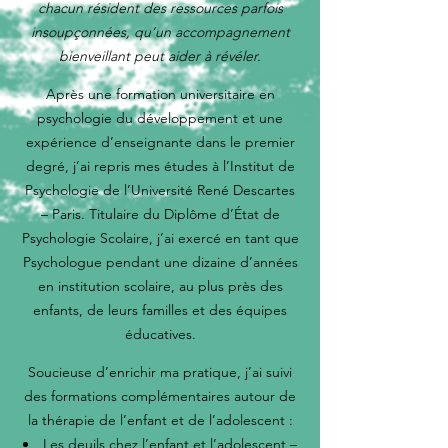
chacun résident des ressources parfois
insoupçonnées, qu’un accompagnement
bienveillant peut aider à révéler.
Après une formation universitaire en
psychologie du développement et une
expérience d’enseignante dans le premier
degré, j’ai repris mes études à l’Institut de
Psychologie de l’Université René Descartes
– Paris. Titulaire du Diplôme d’État de
Psychologie Scolaire, j’ai exercé en tant que
Psychologue pendant une dizaine d’années
en institution scolaire, au plus près des
enfants, de leurs familles et des équipes
éducatives.
Soucieuse d’enrichir ma pratique, j’ai suivi
des formations complémentaires autour de
la thérapie de l’enfant et de l’adolescent :
Les deuils chez l’enfant et l’adolescent –