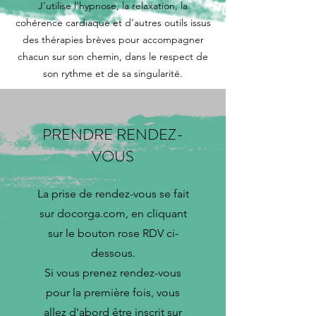
J’utilise l’hypnose, la relaxation, la
cohérence cardiaque et d’autres outils issus
des thérapies brèves pour accompagner
chacun sur son chemin, dans le respect de
son rythme et de sa singularité.
PRENDRE RENDEZ-
VOUS
La prise de rendez-vous se fait
sur docorga.com, en cliquant
sur le bouton rose RDV ci-
dessous.
Si vous prenez rendez-vous
pour la première fois, vous
allez d'abord être inscrit sur