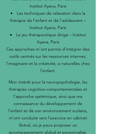
Institut Ayana, Paris
Les techniques de relaxation dans la
thérapie de l’enfant et de l’adolescent –
Institut Ayana, Paris
Le jeu thérapeutique dirigé – Institut
Ayana, Paris
Ces approches m’ont permis d’intégrer des
outils centrés sur les ressources internes,
l’imaginaire et la créativité, si naturelles chez
l’enfant.
Mon intérêt pour la neuropsychologie, les
thérapies cognitivo-comportementales et
l’approche systémique, ainsi que ma
connaissance du développement de
l’enfant et de son environnement scolaire,
m’ont conduite vers l’exercice en cabinet
libéral, où je peux proposer un
accompagnement global et personnalisé.